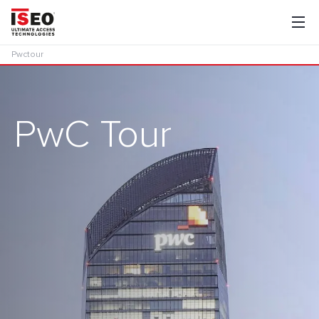
Pwctour
PwC Tour