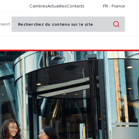
Carrières
Actualites
Contacts
FR
-
France
ment