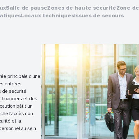
ux
Salle de pause
Zones de haute sécurité
Zone de
atiques
Locaux techniques
Issues de secours
rée principale d'une
es entrées,
s de sécurité
 financiers et des
caution bâtit un
che l'accès non
urité et la
personnel au sein