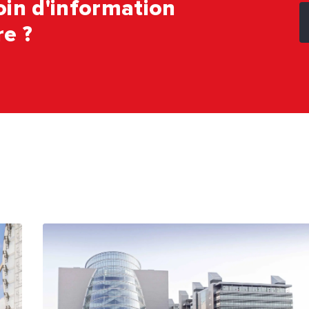
in d'information
e ?