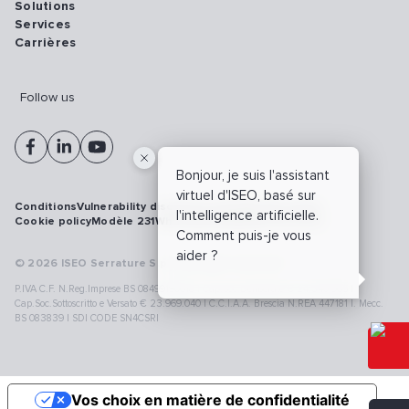
Solutions
Services
Carrières
Follow us
Bonjour, je suis l'assistant
virtuel d'ISEO, basé sur
Conditions
Vulnerability disclosure policy
Privacy policy
l'intelligence artificielle.
Cookie policy
Modèle 231
Whistleblowing
Cybersécurité
Comment puis-je vous
aider ?
© 2026 ISEO Serrature S.p.A. All right reserved
P.IVA C.F. N.Reg.Imprese BS 08499190018 | Cap.Soc.Deliberato € 24.340.965 |
Cap.Soc.Sottoscritto e Versato € 23.969.040 | C.C.I.A.A. Brescia N.REA 447181 |. Mecc.
BS 083839 | SDI CODE SN4CSRI
Vos choix en matière de confidentialité