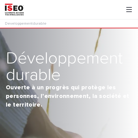
Developpementdurable
Développement
durable
Ouverte à un progrès qui protège les
personnes, l’environnement, la société et
le territoire.