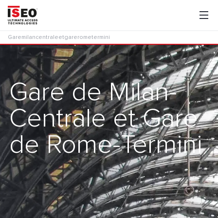
Garemilancentraleetgarerometermini
Gare de Milan-
Centrale et Gare
de Rome-Termini