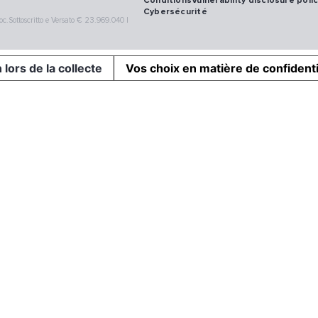
Conditions
Vulnerability disclosure poli
Cybersécurité
.Sottoscritto e Versato € 23.969.040 |
 lors de la collecte
Vos choix en matière de confidenti