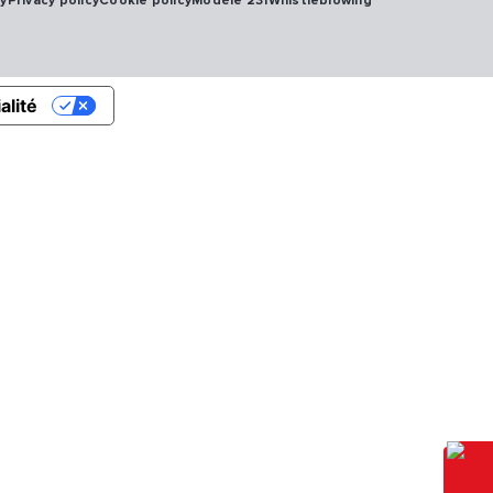
cy
Privacy policy
Cookie policy
Modèle 231
Whistleblowing
alité