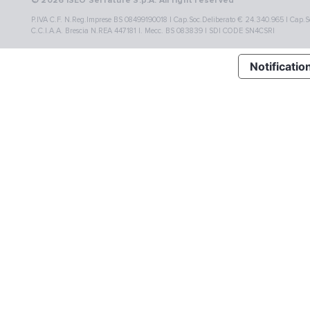
© 2026 ISEO Serrature S.p.A. All right reserved
P.IVA C.F. N.Reg.Imprese BS 08499190018 | Cap.Soc.Deliberato € 24.340.965 | Cap.Soc
C.C.I.A.A. Brescia N.REA 447181 |. Mecc. BS 083839 | SDI CODE SN4CSRI
Notification