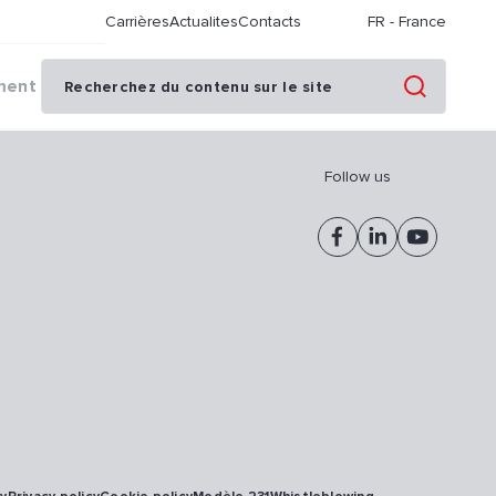
Carrières
Actualites
Contacts
FR
-
France
ment
Follow us