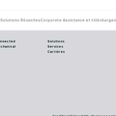
Solutions
Réussites
Corporate
Assistance et télécharge
onnected
Solutions
echanical
Services
Carrières