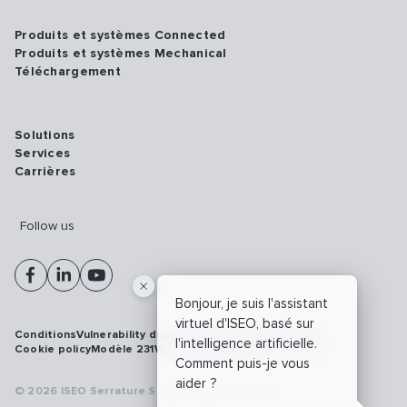
Produits et systèmes Connected
Produits et systèmes Mechanical
Téléchargement
Solutions
Services
Carrières
Follow us
Bonjour, je suis l'assistant
virtuel d'ISEO, basé sur
Conditions
Vulnerability disclosure policy
Privacy policy
l'intelligence artificielle.
Cookie policy
Modèle 231
Whistleblowing
Cybersécurité
Comment puis-je vous
aider ?
© 2026 ISEO Serrature S.p.A. All right reserved