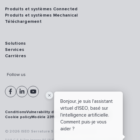
Produits et systèmes Connected
Produits et systèmes Mechanical
Téléchargement
Solutions
Services
Carrières
Follow us
Bonjour, je suis l'assistant
virtuel d'ISEO, basé sur
Conditions
Vulnerability disclosure policy
Privacy policy
l'intelligence artificielle.
Cookie policy
Modèle 231
Whistleblowing
Cybersécurité
Comment puis-je vous
aider ?
© 2026 ISEO Serrature S.p.A. All right reserved