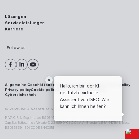
Lösungen
Serviceleistungen
Karriere
Follow us
Allgemeine Geschäftsbedingungen
Vulnerability disclosure policy
Hallo, ich bin der KI-
Privacy policy
Cookie policy
Model 231
Whistleblowing
gestützte virtuelle
Cybersicherheit
Assistent von ISEO. Wie
kann ich Ihnen helfen?
© 2026 ISEO Serrature S.p.A. All right reserved
P.IVA C.F. N.Reg.Imprese BS 08499190018 | Cap.Soc.Deliberato € 24.340.965 |
Cap.Soc.Sottoscritto e Versato € 23.969.040 | C.C.I.A.A. Brescia N.REA 447181 |. Mecc.
BS 083839 | SDI CODE SN4CSRI