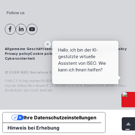
Follow us
Allgemeine Geschäftsbedingungen
Vulnerability disclosure policy
Hallo, ich bin der KI-
Privacy policy
Cookie policy
Model 231
Whistleblowing
gestützte virtuelle
Cybersicherheit
Assistent von ISEO. Wie
kann ich Ihnen helfen?
© 2026 ISEO Serrature S.p.A. All right reserved
P.IVA C.F. N.Reg.Imprese BS 08499190018 | Cap.Soc.Deliberato € 24.340.965 |
Cap.Soc.Sottoscritto e Versato € 23.969.040 | C.C.I.A.A. Brescia N.REA 447181 |. Mecc.
BS 083839 | SDI CODE SN4CSRI
Ihre Datenschutzeinstellungen
Hinweis bei Erhebung