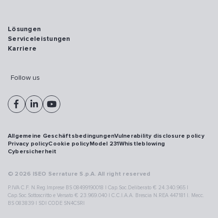
Lösungen
Serviceleistungen
Karriere
Follow us
Allgemeine Geschäftsbedingungen
Vulnerability disclosure policy
Privacy policy
Cookie policy
Model 231
Whistleblowing
Cybersicherheit
© 2026 ISEO Serrature S.p.A. All right reserved
P.IVA C.F. N.Reg.Imprese BS 08499190018 | Cap.Soc.Deliberato € 24.340.965 |
Cap.Soc.Sottoscritto e Versato € 23.969.040 | C.C.I.A.A. Brescia N.REA 447181 |. Mecc.
BS 083839 | SDI CODE SN4CSRI