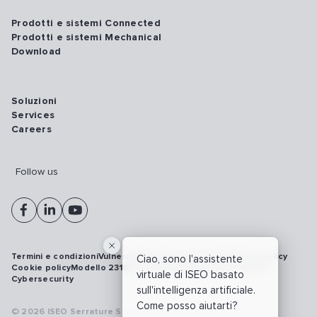
Prodotti e sistemi Connected
Prodotti e sistemi Mechanical
Download
Soluzioni
Services
Careers
Follow us
Termini e condizioni
Vulnerability disclosure policy
Privacy policy
Ciao, sono l'assistente
Cookie policy
Modello 231
Whistleblowing
Richiamo prodotti
virtuale di ISEO basato
Cybersecurity
sull'intelligenza artificiale.
Come posso aiutarti?
© 2026 ISEO Serrature S.p.A. All right reserved