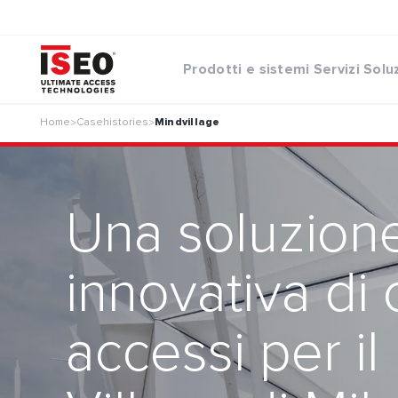
Prodotti e sistemi
Servizi
Solu
Home
Casehistories
Mindvillage
>
>
Una soluzion
innovativa di 
accessi per i