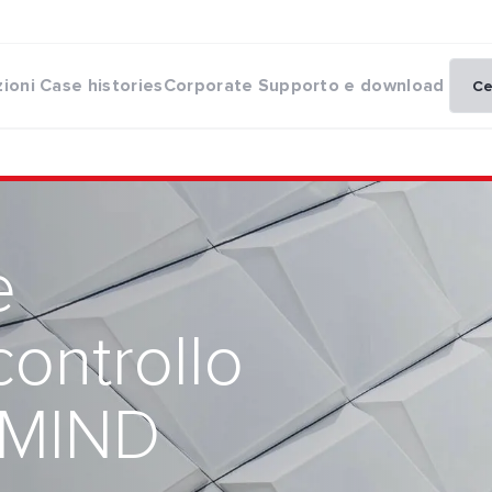
zioni
Case histories
Corporate
Supporto e download
e
controllo
l MIND