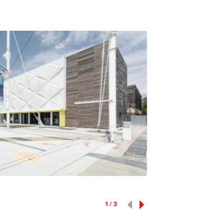
1
/
3