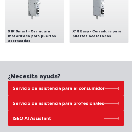
X1R Smart - Cerradura
X1R Easy - Cerradura para
motorizada para puertas
puertas acorazadas
acorazadas
¿Necesita ayuda?
Servicio de asistencia para el consumidor
Servicio de asistencia para el consumidor
Servicio de asistencia para profesionales
ISEO AI Assistant