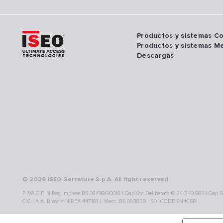
Productos y sistemas C
Productos y sistemas M
Descargas
© 2026 ISEO Serrature S.p.A. All right reserved
P.IVA C.F. N.Reg.Imprese BS 08499190018 | Cap.Soc.Deliberato € 24.340.965 | Cap.Soc
C.C.I.A.A. Brescia N.REA 447181 |. Mecc. BS 083839 | SDI CODE SN4CSRI