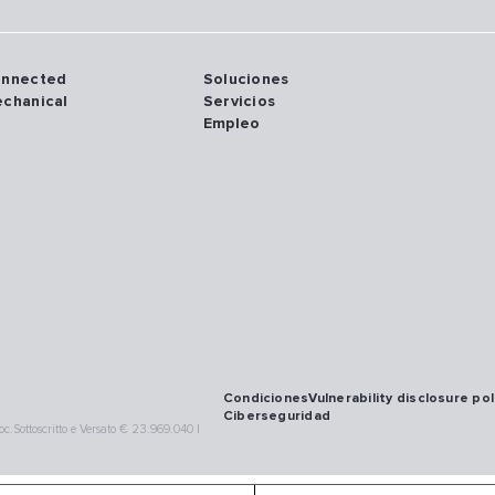
onnected
Soluciones
echanical
Servicios
Empleo
Condiciones
Vulnerability disclosure pol
Ciberseguridad
.Sottoscritto e Versato € 23.969.040 |