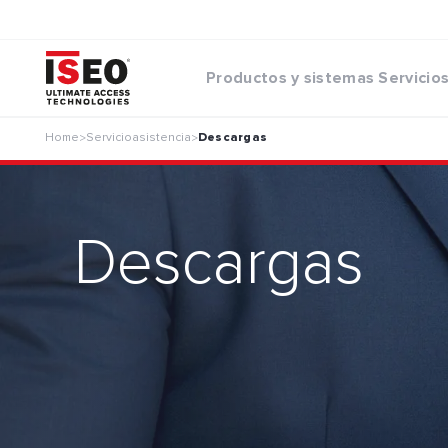
Productos y sistemas
Servicio
Home
Servicioasistencia
Descargas
>
>
Descargas