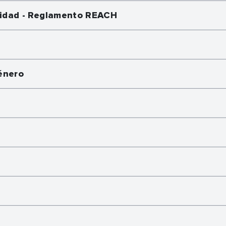
midad - Reglamento REACH
énero