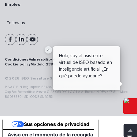
Empleo
Follow us
Hola, soy el asistente
Condiciones
Vulnerability disclosure policy
Privacy policy
virtual de ISEO basado en
Cookie policy
Modelo 231
Whistleblowing
Ciberseguridad
inteligencia artificial. ¿En
qué puedo ayudarle?
© 2026 ISEO Serrature S.p.A. All right reserved
P.IVA C.F. N.Reg.Imprese BS 08499190018 | Cap.Soc.Deliberato € 24.340.965 |
Cap.Soc.Sottoscritto e Versato € 23.969.040 | C.C.I.A.A. Brescia N.REA 447181 |. Mecc.
BS 083839 | SDI CODE SN4CSRI
Sus opciones de privacidad
Aviso en el momento de la recogida