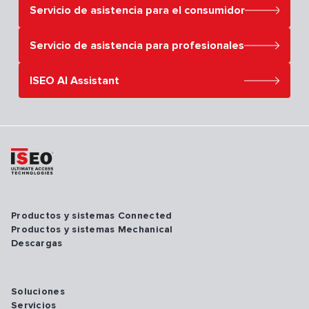
Servicio de asistencia para el consumidor
Servicio de asistencia para el consumidor
Servicio de asistencia para profesionales
ISEO AI Assistant
Productos y sistemas Connected
Productos y sistemas Mechanical
Descargas
Soluciones
Servicios