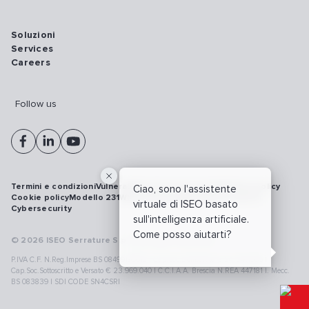
Soluzioni
Services
Careers
Follow us
Termini e condizioni
Vulnerability disclosure policy
Privacy policy
Ciao, sono l'assistente
Cookie policy
Modello 231
Whistleblowing
Richiamo prodotti
virtuale di ISEO basato
Cybersecurity
sull'intelligenza artificiale.
Come posso aiutarti?
© 2026 ISEO Serrature S.p.A. All right reserved
P.IVA C.F. N.Reg.Imprese BS 08499190018 | Cap.Soc.Deliberato € 24.340.965 |
Cap.Soc.Sottoscritto e Versato € 23.969.040 | C.C.I.A.A. Brescia N.REA 447181 |. Mecc.
BS 083839 | SDI CODE SN4CSRI