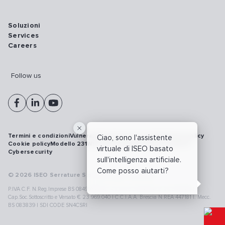
Soluzioni
Services
Careers
Follow us
Termini e condizioni
Vulnerability disclosure policy
Privacy policy
Ciao, sono l'assistente
Cookie policy
Modello 231
Whistleblowing
Richiamo prodotti
virtuale di ISEO basato
Cybersecurity
sull'intelligenza artificiale.
Come posso aiutarti?
© 2026 ISEO Serrature S.p.A. All right reserved
P.IVA C.F. N.Reg.Imprese BS 08499190018 | Cap.Soc.Deliberato € 24.340.965 |
Cap.Soc.Sottoscritto e Versato € 23.969.040 | C.C.I.A.A. Brescia N.REA 447181 |. Mecc.
BS 083839 | SDI CODE SN4CSRI