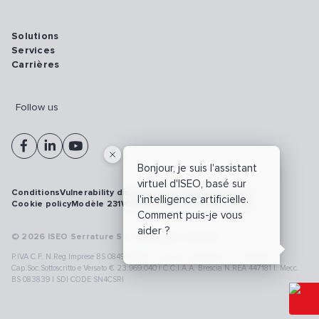
Solutions
Services
Carrières
Follow us
Bonjour, je suis l'assistant
virtuel d'ISEO, basé sur
Conditions
Vulnerability disclosure policy
Privacy policy
l'intelligence artificielle.
Cookie policy
Modèle 231
Whistleblowing
Cybersécurité
Comment puis-je vous
aider ?
© 2026 ISEO Serrature S.p.A. All right reserved
P.IVA C.F. N.Reg.Imprese BS 08499190018 | Cap.Soc.Deliberato € 24.340.965 |
Cap.Soc.Sottoscritto e Versato € 23.969.040 | C.C.I.A.A. Brescia N.REA 447181 |. Mecc.
BS 083839 | SDI CODE SN4CSRI