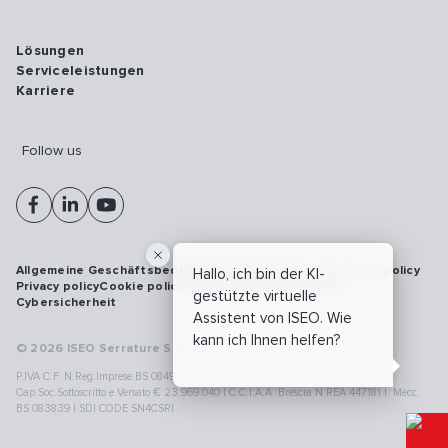
Lösungen
Serviceleistungen
Karriere
Follow us
Allgemeine Geschäftsbedingungen
Vulnerability disclosure policy
Hallo, ich bin der KI-
Privacy policy
Cookie policy
Model 231
Whistleblowing
gestützte virtuelle
Cybersicherheit
Assistent von ISEO. Wie
kann ich Ihnen helfen?
© 2026 ISEO Serrature S.p.A. All right reserved
P.IVA C.F. N.Reg.Imprese BS 08499190018 | Cap.Soc.Deliberato € 24.340.965 |
Cap.Soc.Sottoscritto e Versato € 23.969.040 | C.C.I.A.A. Brescia N.REA 447181 |. Mecc.
BS 083839 | SDI CODE SN4CSRI