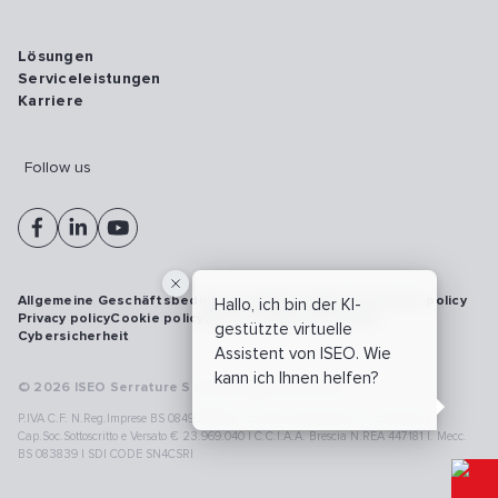
Lösungen
Serviceleistungen
Karriere
Follow us
Allgemeine Geschäftsbedingungen
Vulnerability disclosure policy
Hallo, ich bin der KI-
Privacy policy
Cookie policy
Model 231
Whistleblowing
gestützte virtuelle
Cybersicherheit
Assistent von ISEO. Wie
kann ich Ihnen helfen?
© 2026 ISEO Serrature S.p.A. All right reserved
P.IVA C.F. N.Reg.Imprese BS 08499190018 | Cap.Soc.Deliberato € 24.340.965 |
Cap.Soc.Sottoscritto e Versato € 23.969.040 | C.C.I.A.A. Brescia N.REA 447181 |. Mecc.
BS 083839 | SDI CODE SN4CSRI