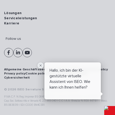
Lösungen
Serviceleistungen
Karriere
Follow us
Allgemeine Geschäftsbedingungen
Vulnerability disclosure policy
Hallo, ich bin der KI-
Privacy policy
Cookie policy
Model 231
Whistleblowing
gestützte virtuelle
Cybersicherheit
Assistent von ISEO. Wie
kann ich Ihnen helfen?
© 2026 ISEO Serrature S.p.A. All right reserved
P.IVA C.F. N.Reg.Imprese BS 08499190018 | Cap.Soc.Deliberato € 24.340.965 |
Cap.Soc.Sottoscritto e Versato € 23.969.040 | C.C.I.A.A. Brescia N.REA 447181 |. Mecc.
BS 083839 | SDI CODE SN4CSRI