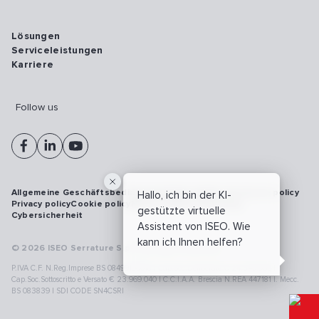
Lösungen
Serviceleistungen
Karriere
Follow us
Allgemeine Geschäftsbedingungen
Vulnerability disclosure policy
Hallo, ich bin der KI-
Privacy policy
Cookie policy
Model 231
Whistleblowing
gestützte virtuelle
Cybersicherheit
Assistent von ISEO. Wie
kann ich Ihnen helfen?
© 2026 ISEO Serrature S.p.A. All right reserved
P.IVA C.F. N.Reg.Imprese BS 08499190018 | Cap.Soc.Deliberato € 24.340.965 |
Cap.Soc.Sottoscritto e Versato € 23.969.040 | C.C.I.A.A. Brescia N.REA 447181 |. Mecc.
BS 083839 | SDI CODE SN4CSRI